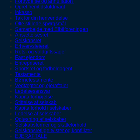
Fortrydelse og annullation
Opret fremtidsfuldmagt
Inkasso
Tak for din henvendelse
Ofte stillede spørgsmål
Samarbejde med Elbilforeningen
Ansættelsesret
Selskabsret
Erhvervslejeret
Rets- og voldgiftssager
Fast ejendom
Entrepriseret
Sportsret og fodboldagent
Testamente
Børnetestamente
Vedtægter og ejeraftaler
Ledelsesansvar
Kapitalforhøjelse
Stiftelse af selskab
Kapitalforhold i selskaber
Ledelse af selskaber
Opløsning af selskaber
Selskabsformer og skatteforhold
Selskabsretlige tvister og konflikter
EJERAFTALE