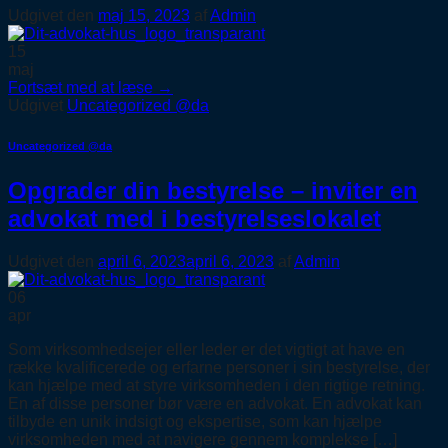
Udgivet den
maj 15, 2023
af
Admin
15
maj
Fortsæt med at læse
→
Udgivet
Uncategorized @da
Uncategorized @da
Opgrader din bestyrelse – inviter en
advokat med i bestyrelseslokalet
Udgivet den
april 6, 2023
april 6, 2023
af
Admin
06
apr
Som virksomhedsejer eller leder er det vigtigt at have en
række kvalificerede og erfarne personer i sin bestyrelse, der
kan hjælpe med at styre virksomheden i den rigtige retning.
En af disse personer bør være en advokat. En advokat kan
tilbyde en unik indsigt og ekspertise, som kan hjælpe
virksomheden med at navigere gennem komplekse […]