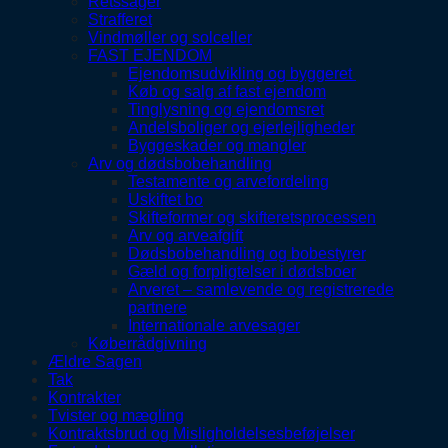
Retssager
Strafferet
Vindmøller og solceller
FAST EJENDOM
Ejendomsudvikling og byggeret
Køb og salg af fast ejendom
Tinglysning og ejendomsret
Andelsboliger og ejerlejligheder
Byggeskader og mangler
Arv og dødsbobehandling
Testamente og arvefordeling
Uskiftet bo
Skifteformer og skifteretsprocessen
Arv og arveafgift
Dødsbobehandling og bobestyrer
Gæld og forpligtelser i dødsboer
Arveret – samlevende og registrerede
partnere
Internationale arvesager
Køberrådgivning
Ældre Sagen
Tak
Kontrakter
Tvister og mægling
Kontraktsbrud og Misligholdelsesbeføjelser