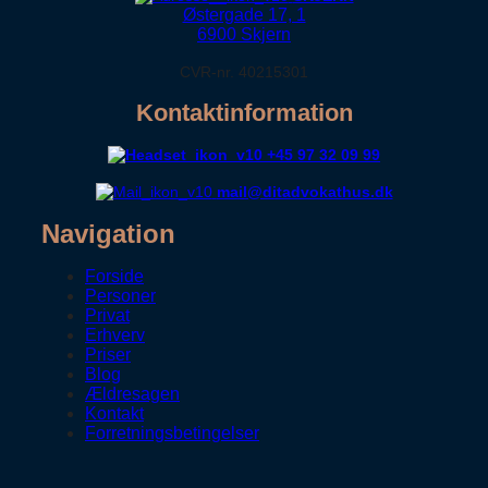
Østergade 17, 1
6900 Skjern
CVR-nr. 40215301
Kontaktinformation
+45 97 32 09 99
mail@ditadvokathus.dk
Navigation
Forside
Personer
Privat
Erhverv
Priser
Blog
Ældresagen
Kontakt
Forretningsbetingelser