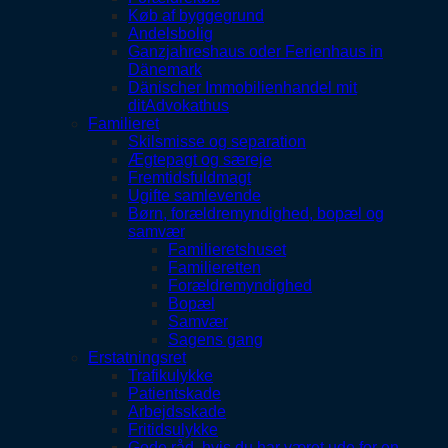
Køb af byggegrund
Andelsbolig
Ganzjahreshaus oder Ferienhaus in
Dänemark
Dänischer Immobilienhandel mit
ditAdvokathus
Familieret
Skilsmisse og separation
Ægtepagt og særeje
Fremtidsfuldmagt
Ugifte samlevende
Børn, forældremyndighed, bopæl og
samvær
Familieretshuset
Familieretten
Forældremyndighed
Bopæl
Samvær
Sagens gang
Erstatningsret
Trafikulykke
Patientskade
Arbejdsskade
Fritidsulykke
Gode råd, hvis du har været ude for en