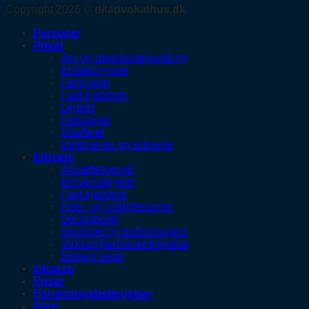
Copyright 2026 ©
ditadvokathus.dk
Personer
Privat
Arv og dødsbobehandling
Erstatningsret
Familieret
Fast ejendom
Lejeret
Retssager
Strafferet
Vindmøller og solceller
Erhverv
Ansættelsesret
Erhvervslejeret
Fast ejendom
Rets- og voldgiftssager
Selskabsret
Sportsret og fodboldagent
Virksomhedsoverdragelse
Entrepriseret
Inkasso
Priser
Forretningsbetingelser
Blog