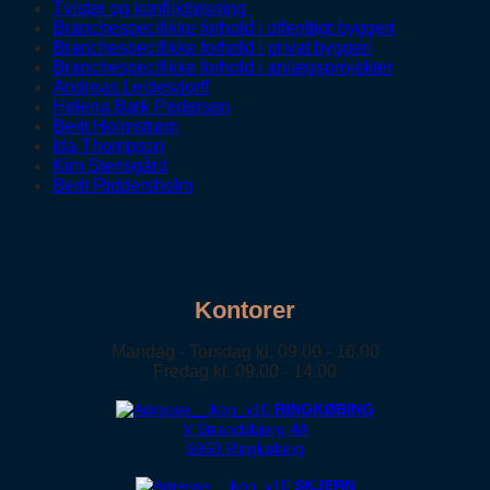
Tvister og konfliktløsning
Branchespecifikke forhold i offentligt byggeri
Branchespecifikke forhold i privat byggeri
Branchespecifikke forhold i anlægsprojekter
Andreas Leidesdorff
Helena Bæk Pedersen
Berit Holmstrøm
Ida Thompson
Kim Stensgård
Berit Riddersholm
Kontorer
Mandag - Torsdag kl. 09.00 - 16.00
Fredag kl. 09.00 - 14.00
RINGKØBING
V Strandsbjerg 4A
6950 Ringkøbing
SKJERN