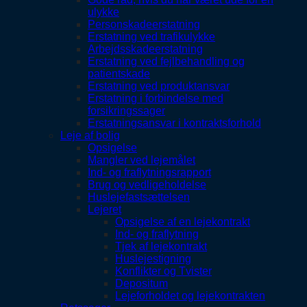
ulykke
Personskadeerstatning
Erstatning ved trafikulykke
Arbejdsskadeerstatning
Erstatning ved fejlbehandling og
patientskade
Erstatning ved produktansvar
Erstatning i forbindelse med
forsikringssager
Erstatningsansvar i kontraktsforhold
Leje af bolig
Opsigelse
Mangler ved lejemålet
Ind- og fraflytningsrapport
Brug og vedligeholdelse
Huslejefastsættelsen
Lejeret
Opsigelse af en lejekontrakt
Ind- og fraflytning
Tjek af lejekontrakt
Huslejestigning
Konflikter og Tvister
Depositum
Lejeforholdet og lejekontrakten