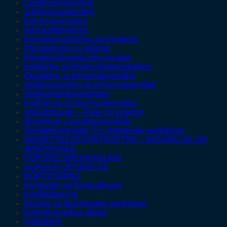
Landbrugsejendom
Udlejningsejendom
Erhvervsejendom
Advokatforbehold
Ejendomsudvikling og byggeret
Planlægning og miljøret
Ejendomsfinansiering og skat
Indgåelse af erhvervslejekontrakten
Opsigelse af erhvervslejemålet
Afståelsesretten af erhvervslejemålet
Vedligeholdelsespligten
Fraflytning af erhvervslejemålet
Arbejdsfravær – Ferie og sygdom
Ændringer i ansættelsesvilkår
Direktørkontrakter: En omfattende vejledning
ANSÆTTELSESONTRAKTER – INDGÅELSE OG
ÆNDRINGER
FORSKELSBEHANDLING
USAGLIG OPSIGELSE
BORTVISNING
Kontrakter og forhandlinger
Konfliktløsning
Doping og disciplinære sanktioner
Entrepriseretlige aftaler
Udbudsret