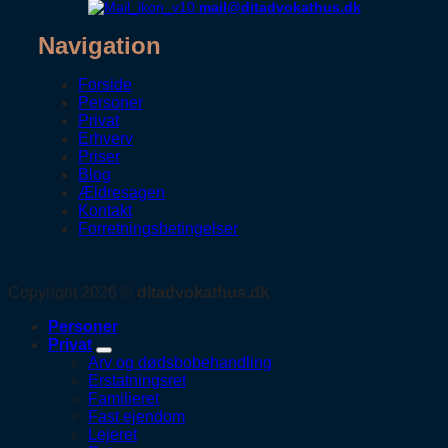
mail@ditadvokathus.dk
Navigation
Forside
Personer
Privat
Erhverv
Priser
Blog
Ældresagen
Kontakt
Forretningsbetingelser
Copyright 2026 ©
ditadvokathus.dk
Personer
Privat
Arv og dødsbobehandling
Erstatningsret
Familieret
Fast ejendom
Lejeret