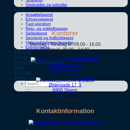
Strafferet
Vindmøller og solceller
Erhverv
Ansættelsesret
Erhvervslejeret
Fast ejendom
Rets- og voldgiftssager
Kontorer
Selskabsret
Sportsret og fodboldagent
Virksomhedsoverdragelse
Mandag - Torsdag kl. 09.00 - 16.00
Entrepriseret
Fredag kl. 09.00 - 14.00
Inkasso
Priser
RINGKØBING
Forretningsbetingelser
V Strandsbjerg 4A
Blog
6950 Ringkøbing
Kontakt
Ældre Sagen
SKJERN
Østergade 17, 1
6900 Skjern
CVR-nr. 40215301
Kontaktinformation
+45 97 32 09 99