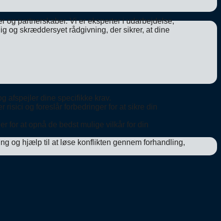
 og partnerskaber. Vi er eksperter i udarbejdelse,
g og skræddersyet rådgivning, der sikrer, at dine
og afspejler dine specifikke krav.
risici og foreslår forbedringer for at sikre din
r for at opnå de bedst mulige vilkår for din
ing og hjælp til at løse konflikten gennem forhandling,