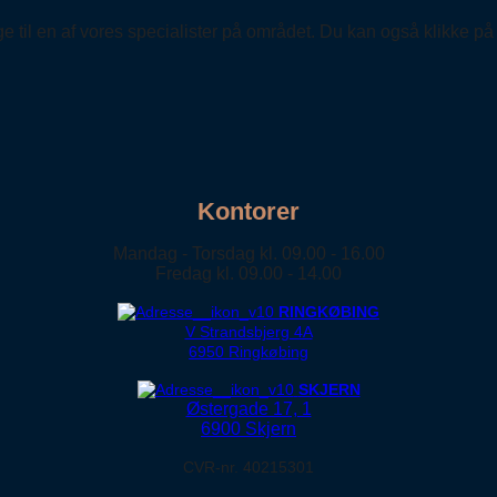
e til en af vores specialister på området. Du kan også klikke på
Kontorer
Mandag - Torsdag kl. 09.00 - 16.00
Fredag kl. 09.00 - 14.00
RINGKØBING
V Strandsbjerg 4A
6950 Ringkøbing
SKJERN
Østergade 17, 1
6900 Skjern
CVR-nr. 40215301