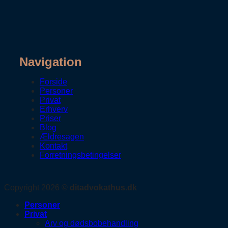
Navigation
Forside
Personer
Privat
Erhverv
Priser
Blog
Ældresagen
Kontakt
Forretningsbetingelser
Copyright 2026 ©
ditadvokathus.dk
Personer
Privat
Arv og dødsbobehandling