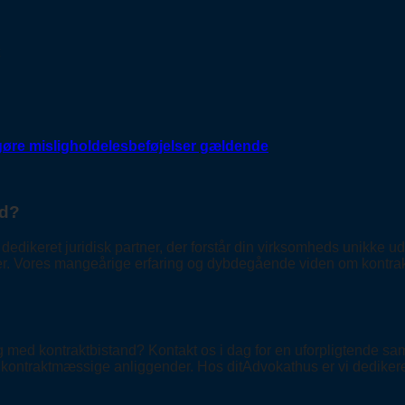
gøre misligholdelesbeføjelser gældende
nd?
dikeret juridisk partner, der forstår din virksomheds unikke udf
. Vores mangeårige erfaring og dybdegående viden om kontraktret 
 med kontraktbistand? Kontakt os i dag for en uforpligtende samta
e kontraktmæssige anliggender. Hos ditAdvokathus er vi dedikered