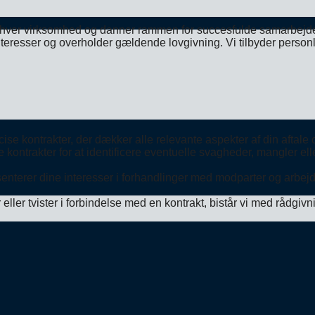
enhver virksomhed og danner rammen for succesfulde samarbejder
teresser og overholder gældende lovgivning. Vi tilbyder personli
ise kontrakter, der dækker alle relevante aspekter af din aftale 
ontrakter for at identificere eventuelle svagheder, mangler eller 
senterer dine interesser i forhandlinger med modparter og arbejde
ller tvister i forbindelse med en kontrakt, bistår vi med rådgivn