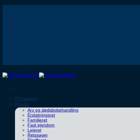
Fortsæt
til
indhold
Personer
Privat
Arv og dødsbobehandling
Erstatningsret
Familieret
Fast ejendom
Lejeret
Retssager