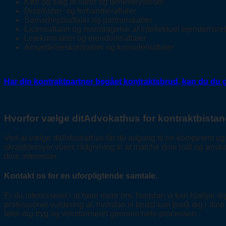
Køb og salg af varer og tjenesteydelser
Distributør- og forhandleraftaler
Samarbejdsaftaler og partnerskaber
Licensaftaler og overdragelse af intellektuel ejendomsret
Lejekontrakter og ejendomsaftaler
Ansættelseskontrakter og konsulentaftaler
Har din kontraktpartner begået kontraktsbrud, kan du du 
Hvorfor vælge ditAdvokathus for kontraktbista
Ved at vælge ditAdvokathus får du adgang til en kompetent og de
skræddersyer vores rådgivning til at matche dine mål og ønsker
dine interesser.
Kontakt os for en uforpligtende samtale.
Er du interesseret i at høre mere om, hvordan vi kan hjælpe dig
professionel vurdering af, hvordan vi bedst kan bistå dig i din
føler dig tryg og velinformeret gennem hele processen.