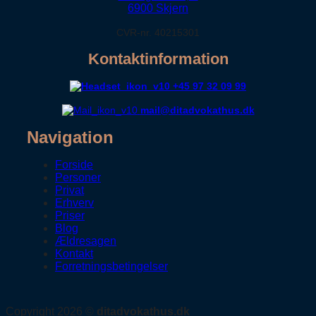
6900 Skjern
CVR-nr. 40215301
Kontaktinformation
+45 97 32 09 99
mail@ditadvokathus.dk
Navigation
Forside
Personer
Privat
Erhverv
Priser
Blog
Ældresagen
Kontakt
Forretningsbetingelser
Copyright 2026 ©
ditadvokathus.dk