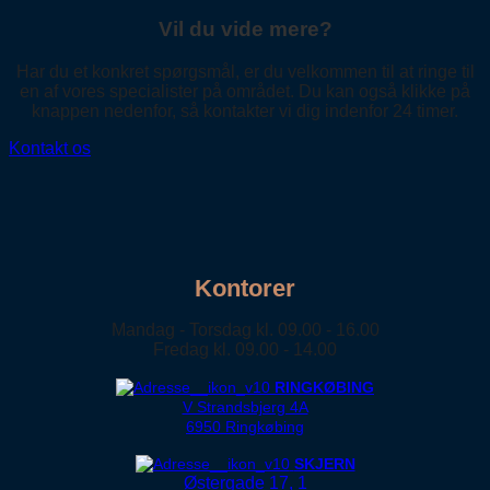
Vil du vide mere?
Har du et konkret spørgsmål, er du velkommen til at ringe til
en af vores specialister på området. Du kan også klikke på
knappen nedenfor, så kontakter vi dig indenfor 24 timer.
Kontakt os
Kontorer
Mandag - Torsdag kl. 09.00 - 16.00
Fredag kl. 09.00 - 14.00
RINGKØBING
V Strandsbjerg 4A
6950 Ringkøbing
SKJERN
Østergade 17, 1