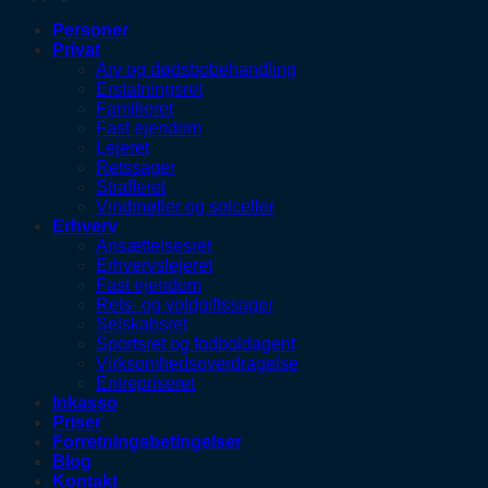
Personer
Privat
Arv og dødsbobehandling
Erstatningsret
Familieret
Fast ejendom
Lejeret
Retssager
Strafferet
Vindmøller og solceller
Erhverv
Ansættelsesret
Erhvervslejeret
Fast ejendom
Rets- og voldgiftssager
Selskabsret
Sportsret og fodboldagent
Virksomhedsoverdragelse
Entrepriseret
Inkasso
Priser
Forretningsbetingelser
Blog
Kontakt