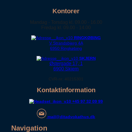
Kontorer
Mandag - Torsdag kl. 09.00 - 16.00
Fredag kl. 09.00 - 14.00
RINGKØBING
V Strandsbjerg 4A
6950 Ringkøbing
SKJERN
Østergade 17, 1
6900 Skjern
CVR-nr. 40215301
Kontaktinformation
+45 97 32 09 99
mail@ditadvokathus.dk
Navigation