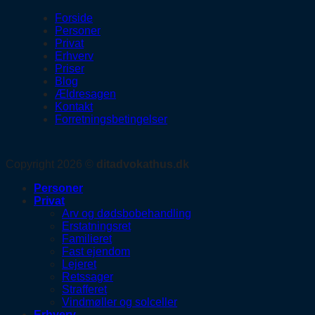
Forside
Personer
Privat
Erhverv
Priser
Blog
Ældresagen
Kontakt
Forretningsbetingelser
Copyright 2026 ©
ditadvokathus.dk
Personer
Privat
Arv og dødsbobehandling
Erstatningsret
Familieret
Fast ejendom
Lejeret
Retssager
Strafferet
Vindmøller og solceller
Erhverv