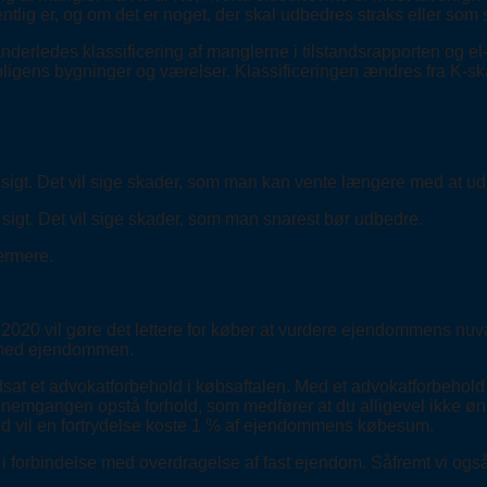
lig er, og om det er noget, der skal udbedres straks eller som
rledes klassificering af manglerne i tilstandsrapporten og el-i
gens bygninger og værelser. Klassificeringen ændres fra K-skalae
 sigt. Det vil sige skader, som man kan vente længere med at u
sigt. Det vil sige skader, som man snarest bør udbedre.
ærmere.
r 2020 vil gøre det lettere for køber at vurdere ejendommens nu
et med ejendommen.
å indsat et advokatforbehold i købsaftalen. Med et advokatforbeho
gennemgangen opstå forhold, som medfører at du alligevel ikke 
old vil en fortrydelse koste 1 % af ejendommens købesum.
i forbindelse med overdragelse af fast ejendom. Såfremt vi også