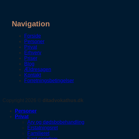
Navigation
Forside
Personer
Privat
Erhverv
Priser
Blog
Ældresagen
Kontakt
Forretningsbetingelser
Copyright 2026 ©
ditadvokathus.dk
Personer
Privat
Arv og dødsbobehandling
Erstatningsret
Familieret
Fast ejendom