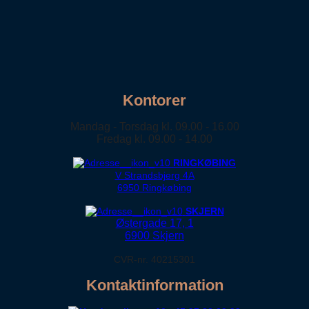
Kontorer
Mandag - Torsdag kl. 09.00 - 16.00
Fredag kl. 09.00 - 14.00
RINGKØBING
V Strandsbjerg 4A
6950 Ringkøbing
SKJERN
Østergade 17, 1
6900 Skjern
CVR-nr. 40215301
Kontaktinformation