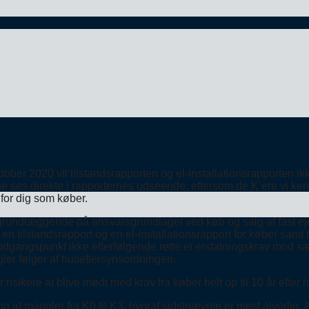
ober 2020 vil tilstandsrapporten og el-installationsrapporten ik
e ses direkte i rapporternes udseende, eftersom de K’ere vi ken
 for dig som køber.
et grundlæggende på ansvarsgrundlaget ved køb og salg af fast 
en tilstandsrapport og en el-installationsrapport for køber samt 
udgangspunkt ikke efterfølgende rette et erstatningskrav mod s
egler følger af huseftersynsordningen.
risikere at blive mødt med krav fra køber helt op til 10 år efte
g af mangler fra K0 til K3, hvoraf sidstnævnte er mest alvorlig. 