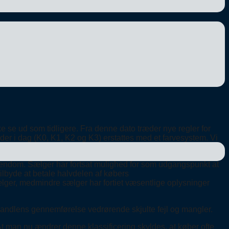
ke se ud som tidligere. Fra denne dato træder nye regler for
der i dag (K0, K1, K2 og K3) erstattes med et farvesystem. Vi
ejendom. Sælger har fortsat mulighed for som udgangspunkt at
tilbyde at betale halvdelen af købers
ælger, medmindre sælger har fortiet væsentlige oplysninger
r handlens gennemførelse vedrørende skjulte fejl og mangler.
At man nu ændrer denne klassificering skyldes, at køber ofte