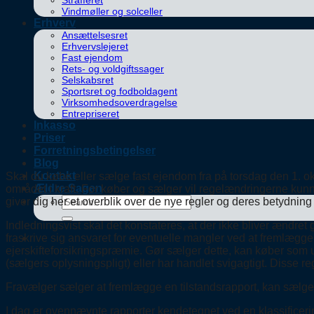
Strafferet
Vindmøller og solceller
Erhverv
Ansættelsesret
Erhvervslejeret
Fast ejendom
Rets- og voldgiftssager
Selskabsret
Sportsret og fodboldagent
Virksomhedsoverdragelse
Entrepriseret
Inkasso
Priser
Forretningsbetingelser
Blog
Kontakt
Skal du købe eller sælge fast ejendom fra på torsdag den 1. okt
Ældre Sagen
området i kraft. For køber og sælger vil regelændringerne kunn
giver dig her et overblik over de nye regler og deres betydning
Indledningsvist skal det konstateres, at der ikke bliver ændr
fraskrive sig ansvaret for eventuelle mangler ved at fremlægge 
ejerskifteforsikringspræmie. Gør sælger dette, kan køber som 
(sælgers oplysningspligt) eller har handlet svigagtigt. Disse r
Fravælger sælger at fremlægge en tilstandsrapport, kan sælger 
I dag er ovennævnte rapporter kendetegnet ved en klassificerin