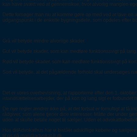
kan have svært ved at gennemskue, hvor alvorlig manglen egent
Dette forsøger man nu at komme gøre op med ved at lave en ande
udgangspunkt i de enkelte bygningsdele, som opdeles efter boli
Grå vil betyde mindre alvorlige skader.
Gul vil betyde skader, som kan medføre funktionssvigt på lang
Rød vil betyde skader, som kan medføre funktionssvigt på kort 
Sort vil betyde, at det pågældende forhold skal undersøges n
Det er vores overbevisning, at rapporterne efter den 1. oktobe
istandsættelsesarbejder, der på kort og lang sigt er forbund
De nye regler ændrer ikke på, at det fortsat er fornuftigt at f
rådgiver, som alene tjener dine interesser. Måtte der under 
uden at skulle betale noget til sælger. Uden et advokatforbeh
Hos ditAdvokathus har vi bistået adskillige købere og sælgere 
til os på mail@advokat-ll.dk.