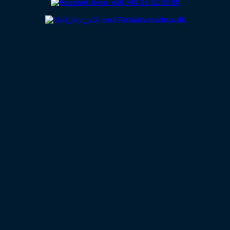
+45 97 32 09 99
mail@ditadvokathus.dk