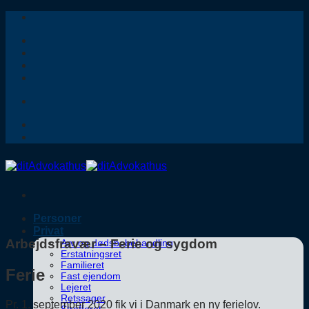
Fortsæt
til
indhold
Personer
Privat
Arbejdsfravær – Ferie og sygdom
Arv og dødsbobehandling
Erstatningsret
Familieret
Ferie
Fast ejendom
Lejeret
Retssager
Pr. 1. september 2020 fik vi i Danmark en ny ferielov.