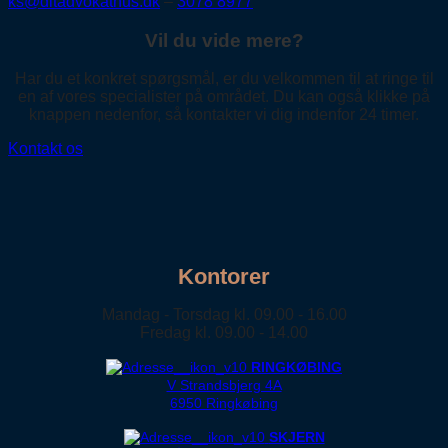
ks@ditadvokathus.dk
–
3078 8977
Vil du vide mere?
Har du et konkret spørgsmål, er du velkommen til at ringe til
en af vores specialister på området. Du kan også klikke på
knappen nedenfor, så kontakter vi dig indenfor 24 timer.
Kontakt os
Kontorer
Mandag - Torsdag kl. 09.00 - 16.00
Fredag kl. 09.00 - 14.00
RINGKØBING
V Strandsbjerg 4A
6950 Ringkøbing
SKJERN