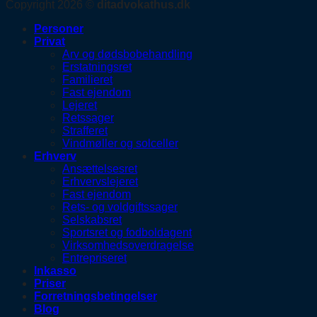
Copyright 2026 ©
ditadvokathus.dk
Personer
Privat
Arv og dødsbobehandling
Erstatningsret
Familieret
Fast ejendom
Lejeret
Retssager
Strafferet
Vindmøller og solceller
Erhverv
Ansættelsesret
Erhvervslejeret
Fast ejendom
Rets- og voldgiftssager
Selskabsret
Sportsret og fodboldagent
Virksomhedsoverdragelse
Entrepriseret
Inkasso
Priser
Forretningsbetingelser
Blog