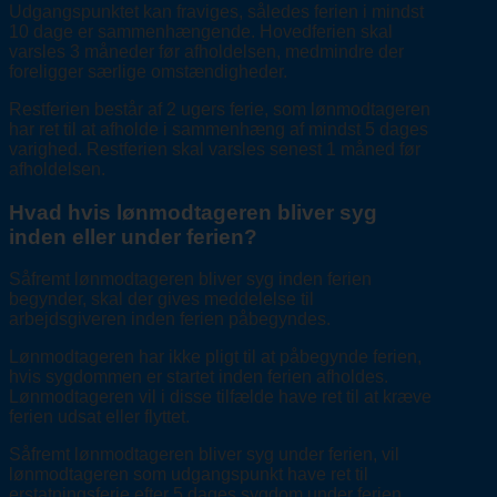
Udgangspunktet kan fraviges, således ferien i mindst
10 dage er sammenhængende. Hovedferien skal
varsles 3 måneder før afholdelsen, medmindre der
foreligger særlige omstændigheder.
Restferien består af 2 ugers ferie, som lønmodtageren
har ret til at afholde i sammenhæng af mindst 5 dages
varighed. Restferien skal varsles senest 1 måned før
afholdelsen.
Hvad hvis lønmodtageren bliver syg
inden eller under ferien?
Såfremt lønmodtageren bliver syg inden ferien
begynder, skal der gives meddelelse til
arbejdsgiveren inden ferien påbegyndes.
Lønmodtageren har ikke pligt til at påbegynde ferien,
hvis sygdommen er startet inden ferien afholdes.
Lønmodtageren vil i disse tilfælde have ret til at kræve
ferien udsat eller flyttet.
Såfremt lønmodtageren bliver syg under ferien, vil
lønmodtageren som udgangspunkt have ret til
erstatningsferie efter 5 dages sygdom under ferien.