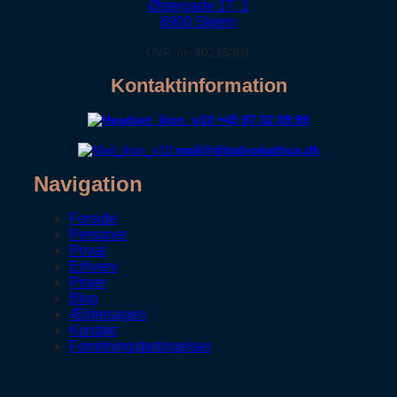
Østergade 17, 1
6900 Skjern
CVR-nr. 40215301
Kontaktinformation
+45 97 32 09 99
mail@ditadvokathus.dk
Navigation
Forside
Personer
Privat
Erhverv
Priser
Blog
Ældresagen
Kontakt
Forretningsbetingelser