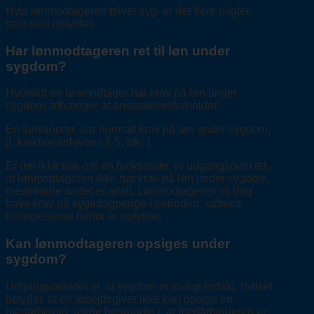
Hvis lønmodtageren bliver syg, er der flere pligter,
som skal opfyldes.
Har lønmodtageren ret til løn under
sygdom?
Hvorvidt en lønmodtager har krav på løn under
sygdom, afhænger af ansættelsesforholdet.
En funktionær, har normalt krav på løn under sygdom,
jf. funktionærlovens § 5, stk. 1.
Er der ikke tale om en funktionær, er udgangspunktet,
at lønmodtageren ikke har krav på løn under sygdom,
medmindre andet er aftalt. Lønmodtageren vil dog
have krav på sygedagpenge i perioden, såfremt
betingelserne herfor er opfyldte.
Kan lønmodtageren opsiges under
sygdom?
Udgangspunktet er, at sygdom er lovligt forfald, hvilket
betyder, at en arbejdsgiver ikke kan opsige en
medarbejder, alene begrundet i, at medarbejderen er