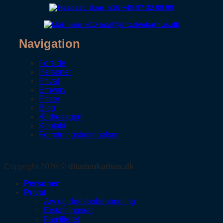
+45 97 32 09 99
mail@ditadvokathus.dk
Navigation
Forside
Personer
Privat
Erhverv
Priser
Blog
Ældresagen
Kontakt
Forretningsbetingelser
Copyright 2026 ©
ditadvokathus.dk
Personer
Privat
Arv og dødsbobehandling
Erstatningsret
Familieret